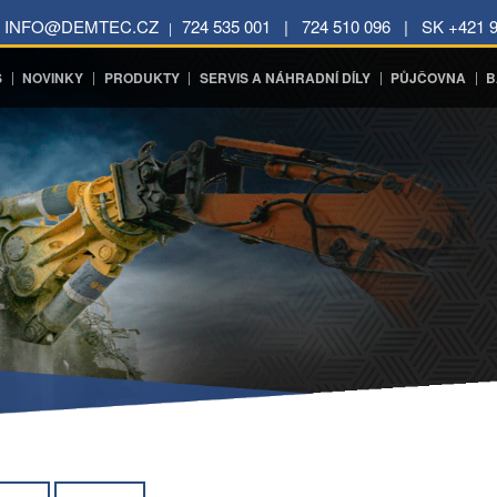
INFO@DEMTEC.CZ
724 535 001 | 724 510 096 | SK +421 9
|
|
|
|
|
|
S
NOVINKY
PRODUKTY
SERVIS A NÁHRADNÍ DÍLY
PŮJČOVNA
B